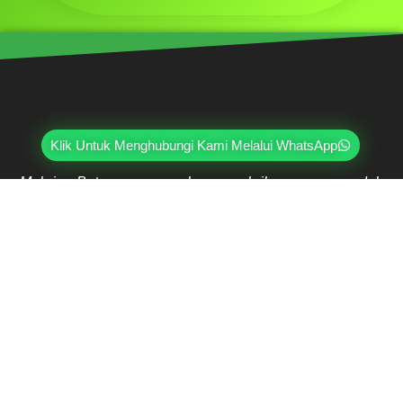
Klik Untuk Menghubungi Kami Melalui WhatsApp
Mahri Beton, merupakan pabrik yang sudah
berpengalaman lebih dari 20 tahun di bidang paving
block, pagar panel beton precast, buis beton, kanstin,
loster, u-ditch, dan lain sebagainya. Sudah dipercayai
oleh lebih dari ribuan pelanggan hingga saat ini.
Jl. Ring Road Kembangan Selatan No.2
Kembangan, Jakarta Barat 11610
(021) 5835-0470
(021) 5835-0471
0813-9000-7152