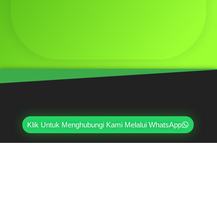
Klik Untuk Menghubungi Kami Melalui WhatsApp
Mahri Beton, merupakan pabrik yang sudah
berpengalaman lebih dari 20 tahun di bidang paving
block, pagar panel beton precast, buis beton, kanstin,
loster, u-ditch, dan lain sebagainya. Sudah dipercayai
oleh lebih dari ribuan pelanggan hingga saat ini.
Jl. Ring Road Kembangan Selatan No.2