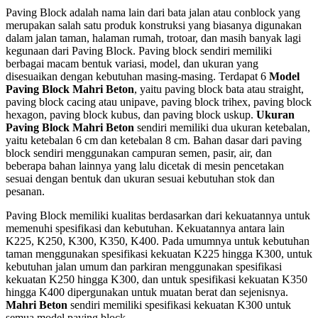
Paving Block adalah nama lain dari bata jalan atau conblock yang
merupakan salah satu produk konstruksi yang biasanya digunakan
dalam jalan taman, halaman rumah, trotoar, dan masih banyak lagi
kegunaan dari Paving Block. Paving block sendiri memiliki
berbagai macam bentuk variasi, model, dan ukuran yang
disesuaikan dengan kebutuhan masing-masing. Terdapat 6
Model
Paving Block Mahri Beton
, yaitu paving block bata atau straight,
paving block cacing atau unipave, paving block trihex, paving block
hexagon, paving block kubus, dan paving block uskup.
Ukuran
Paving Block Mahri Beton
sendiri memiliki dua ukuran ketebalan,
yaitu ketebalan 6 cm dan ketebalan 8 cm. Bahan dasar dari paving
block sendiri menggunakan campuran semen, pasir, air, dan
beberapa bahan lainnya yang lalu dicetak di mesin pencetakan
sesuai dengan bentuk dan ukuran sesuai kebutuhan stok dan
pesanan.
Paving Block memiliki kualitas berdasarkan dari kekuatannya untuk
memenuhi spesifikasi dan kebutuhan. Kekuatannya antara lain
K225, K250, K300, K350, K400. Pada umumnya untuk kebutuhan
taman menggunakan spesifikasi kekuatan K225 hingga K300, untuk
kebutuhan jalan umum dan parkiran menggunakan spesifikasi
kekuatan K250 hingga K300, dan untuk spesifikasi kekuatan K350
hingga K400 dipergunakan untuk muatan berat dan sejenisnya.
Mahri Beton
sendiri memiliki spesifikasi kekuatan K300 untuk
semua model paving block.