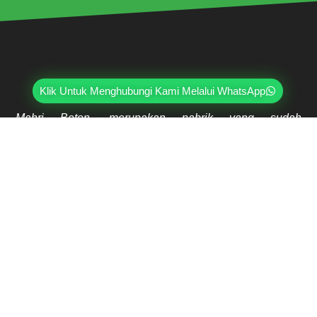
Klik Untuk Menghubungi Kami Melalui WhatsApp
Mahri Beton, merupakan pabrik yang sudah
berpengalaman lebih dari 20 tahun di bidang paving
block, pagar panel beton precast, buis beton, kanstin,
loster, u-ditch, dan lain sebagainya. Sudah dipercayai
oleh lebih dari ribuan pelanggan hingga saat ini.
Jl. Ring Road Kembangan Selatan No.2
Kembangan, Jakarta Barat 11610
(021) 5835-0470
(021) 5835-0471
0813-9000-7152
07:30 - 17:00
Copyright © 2026 Mahri Beton. All Rights Reserved.