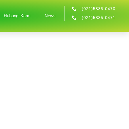
(021)5835-0470
Hubungi Kami
News
(021)5835-0471