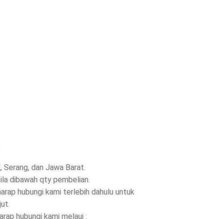
 Serang, dan Jawa Barat.
ila dibawah qty pembelian.
rap hubungi kami terlebih dahulu untuk
jut.
rap hubungi kami melaui :