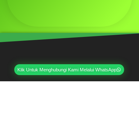
Klik Untuk Menghubungi Kami Melalui WhatsApp
Mahri Beton, merupakan pabrik yang sudah
berpengalaman lebih dari 20 tahun di bidang paving
block, pagar panel beton precast, buis beton, kanstin,
loster, u-ditch, dan lain sebagainya. Sudah dipercayai
oleh lebih dari ribuan pelanggan hingga saat ini.
Jl. Ring Road Kembangan Selatan No.2
Kembangan, Jakarta Barat 11610