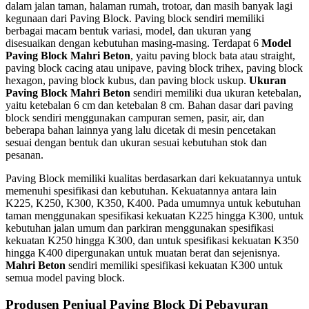
dalam jalan taman, halaman rumah, trotoar, dan masih banyak lagi
kegunaan dari Paving Block. Paving block sendiri memiliki
berbagai macam bentuk variasi, model, dan ukuran yang
disesuaikan dengan kebutuhan masing-masing. Terdapat 6
Model
Paving Block Mahri Beton
, yaitu paving block bata atau straight,
paving block cacing atau unipave, paving block trihex, paving block
hexagon, paving block kubus, dan paving block uskup.
Ukuran
Paving Block Mahri Beton
sendiri memiliki dua ukuran ketebalan,
yaitu ketebalan 6 cm dan ketebalan 8 cm. Bahan dasar dari paving
block sendiri menggunakan campuran semen, pasir, air, dan
beberapa bahan lainnya yang lalu dicetak di mesin pencetakan
sesuai dengan bentuk dan ukuran sesuai kebutuhan stok dan
pesanan.
Paving Block memiliki kualitas berdasarkan dari kekuatannya untuk
memenuhi spesifikasi dan kebutuhan. Kekuatannya antara lain
K225, K250, K300, K350, K400. Pada umumnya untuk kebutuhan
taman menggunakan spesifikasi kekuatan K225 hingga K300, untuk
kebutuhan jalan umum dan parkiran menggunakan spesifikasi
kekuatan K250 hingga K300, dan untuk spesifikasi kekuatan K350
hingga K400 dipergunakan untuk muatan berat dan sejenisnya.
Mahri Beton
sendiri memiliki spesifikasi kekuatan K300 untuk
semua model paving block.
Produsen Penjual Paving Block Di Pebayuran