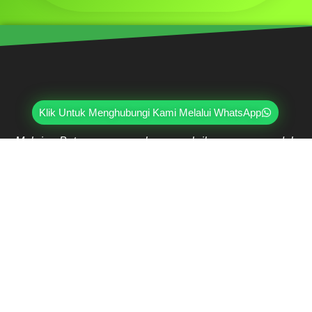
Klik Untuk Menghubungi Kami Melalui WhatsApp
Mahri Beton, merupakan pabrik yang sudah
berpengalaman lebih dari 20 tahun di bidang paving
block, pagar panel beton precast, buis beton, kanstin,
loster, u-ditch, dan lain sebagainya. Sudah dipercayai
oleh lebih dari ribuan pelanggan hingga saat ini.
Jl. Ring Road Kembangan Selatan No.2
Kembangan, Jakarta Barat 11610
(021) 5835-0470
(021) 5835-0471
0813-9000-7152