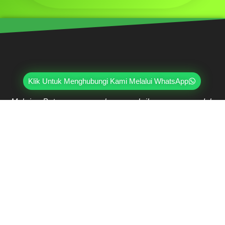
Klik Untuk Menghubungi Kami Melalui WhatsApp
Mahri Beton, merupakan pabrik yang sudah
berpengalaman lebih dari 20 tahun di bidang paving
block, pagar panel beton precast, buis beton, kanstin,
loster, u-ditch, dan lain sebagainya. Sudah dipercayai
oleh lebih dari ribuan pelanggan hingga saat ini.
Jl. Ring Road Kembangan Selatan No.2
Kembangan, Jakarta Barat 11610
(021) 5835-0470
(021) 5835-0471
0813-9000-7152