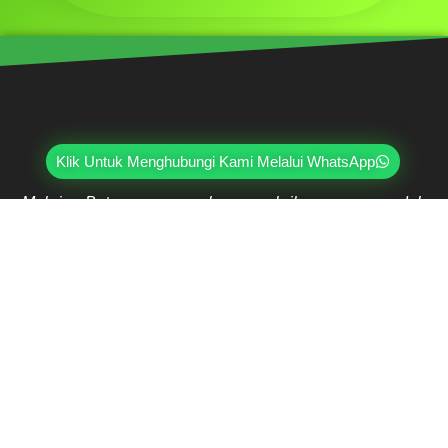
Klik Untuk Menghubungi Kami Melalui WhatsApp
Mahri Beton, merupakan pabrik yang sudah
berpengalaman lebih dari 20 tahun di bidang paving
block, pagar panel beton precast, buis beton, kanstin,
loster, u-ditch, dan lain sebagainya. Sudah dipercayai
oleh lebih dari ribuan pelanggan hingga saat ini.
Jl. Ring Road Kembangan Selatan No.2
Kembangan, Jakarta Barat 11610
(021) 5835-0470
(021) 5835-0471
0813-9000-7152