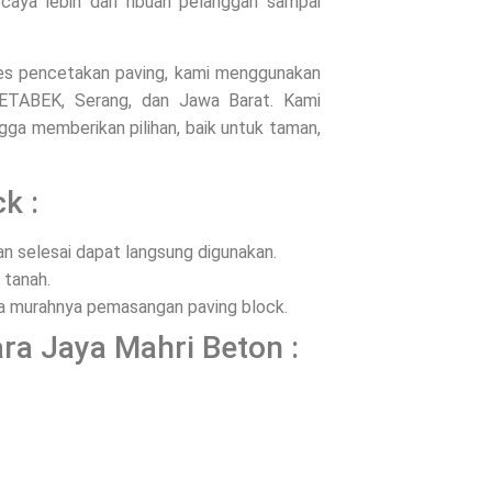
rcaya lebih dari ribuan pelanggan sampai
oses pencetakan paving, kami menggunakan
ODETABEK, Serang, dan Jawa Barat. Kami
ga memberikan pilihan, baik untuk taman,
k :
 selesai dapat langsung digunakan.
 tanah.
ena murahnya pemasangan paving block.
ra Jaya Mahri Beton :