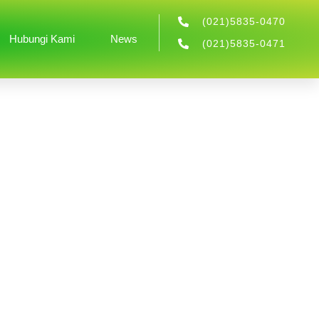
(021)5835-0470
Hubungi Kami
News
(021)5835-0471