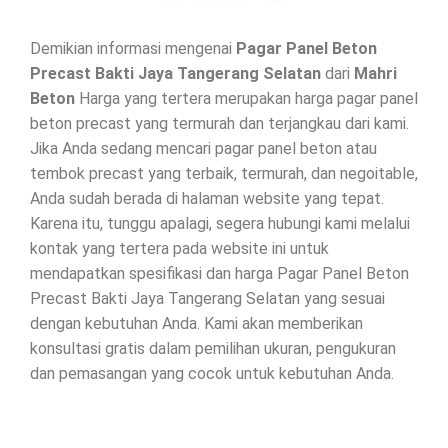
Demikian informasi mengenai
Pagar Panel Beton
Precast Bakti Jaya Tangerang Selatan
dari
Mahri
Beton
Harga yang tertera merupakan harga pagar panel
beton precast yang termurah dan terjangkau dari kami.
Jika Anda sedang mencari pagar panel beton atau
tembok precast yang terbaik, termurah, dan negoitable,
Anda sudah berada di halaman website yang tepat.
Karena itu, tunggu apalagi, segera hubungi kami melalui
kontak yang tertera pada website ini untuk
mendapatkan spesifikasi dan harga Pagar Panel Beton
Precast Bakti Jaya Tangerang Selatan yang sesuai
dengan kebutuhan Anda. Kami akan memberikan
konsultasi gratis dalam pemilihan ukuran, pengukuran
dan pemasangan yang cocok untuk kebutuhan Anda.