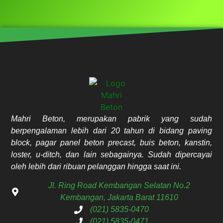
Mahri Beton, merupakan pabrik yang sudah
berpengalaman lebih dari 20 tahun di bidang paving
block, pagar panel beton precast, buis beton, kanstin,
loster, u-ditch, dan lain sebagainya. Sudah dipercayai
oleh lebih dari ribuan pelanggan hingga saat ini.
Jl. Ring Road Kembangan Selatan No.2
Kembangan, Jakarta Barat 11610
(021) 5835-0470
(021) 5835-0471