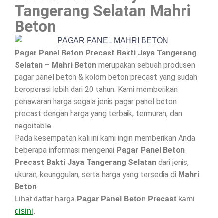
Tangerang Selatan Mahri
Beton
Pagar Panel Beton Precast Bakti Jaya Tangerang
Selatan – Mahri Beton
merupakan sebuah produsen
pagar panel beton & kolom beton precast yang sudah
beroperasi lebih dari 20 tahun. Kami memberikan
penawaran harga segala jenis pagar panel beton
precast dengan harga yang terbaik, termurah, dan
negoitable.
Pada kesempatan kali ini kami ingin memberikan Anda
beberapa informasi mengenai
Pagar Panel Beton
Precast Bakti Jaya Tangerang Selatan
dari jenis,
ukuran, keunggulan, serta harga yang tersedia di
Mahri
Beton
.
Lihat daftar harga
Pagar Panel Beton Precast
kami
disini
.