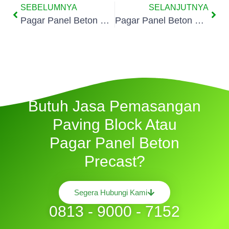
SEBELUMNYA
SELANJUTNYA
Pagar Panel Beton Precast Babakan Tangerang Selatan
Pagar Panel Beton Precast Kademangan Tangerang Selatan
Butuh Jasa Pemasangan
Paving Block Atau
Pagar Panel Beton
Precast?
Segera Hubungi Kami
0813 - 9000 - 7152