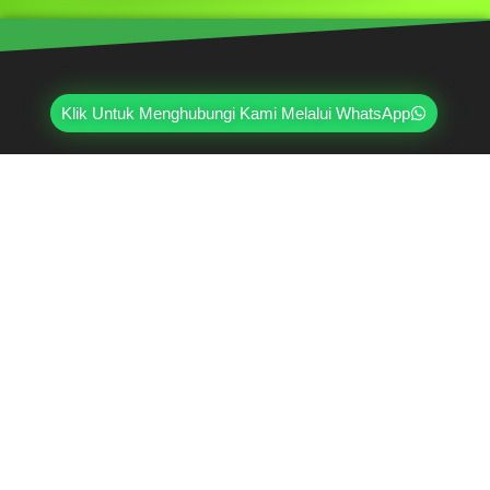
Klik Untuk Menghubungi Kami Melalui WhatsApp
Mahri Beton, merupakan pabrik yang sudah
berpengalaman lebih dari 20 tahun di bidang paving
block, pagar panel beton precast, buis beton, kanstin,
loster, u-ditch, dan lain sebagainya. Sudah dipercayai
oleh lebih dari ribuan pelanggan hingga saat ini.
Jl. Ring Road Kembangan Selatan No.2
Kembangan, Jakarta Barat 11610
(021) 5835-0470
(021) 5835-0471
0813-9000-7152
07:30 - 17:00