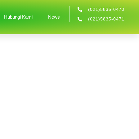
(021)5835-0470
Hubungi Kami
News
(021)5835-0471