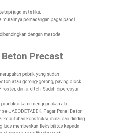
etapi juga estetika.
ena murahnya pemasangan pagar panel
n dibandingkan dengan metode
 Beton Precast
erupakan pabrik yang sudah
beton atau gorong-gorong, paving block
/ roster, dan u-ditch. Sudah dipercayai
s produksi, kami menggunakan alat
ntar se-JABODETABEK. Pagar Panel Beton
 kebutuhan konstruksi, mulai dari dinding
g luas memberikan fleksibilitas kepada