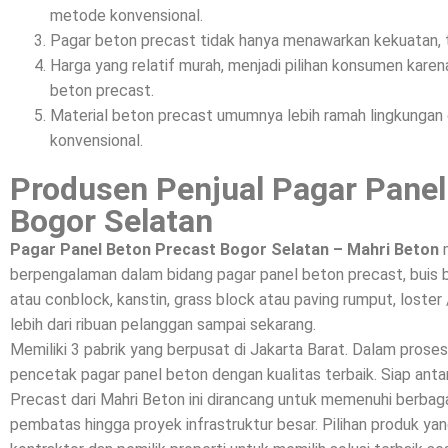
metode konvensional.
Pagar beton precast tidak hanya menawarkan kekuatan, t
Harga yang relatif murah, menjadi pilihan konsumen kar
beton precast.
Material beton precast umumnya lebih ramah lingkunga
konvensional.
Produsen Penjual Pagar Panel
Bogor Selatan
Pagar Panel Beton Precast Bogor Selatan – Mahri Beton
m
berpengalaman dalam bidang pagar panel beton precast, buis 
atau conblock, kanstin, grass block atau paving rumput, loster 
lebih dari ribuan pelanggan sampai sekarang.
Memiliki 3 pabrik yang berpusat di Jakarta Barat. Dalam prose
pencetak pagar panel beton dengan kualitas terbaik. Siap a
Precast dari Mahri Beton ini dirancang untuk memenuhi berbagai
pembatas hingga proyek infrastruktur besar. Pilihan produk yan