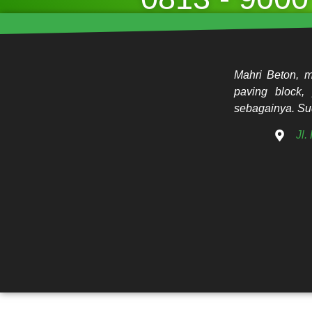
Mahri Beton, m
paving block, 
sebagainya. Sud
Jl