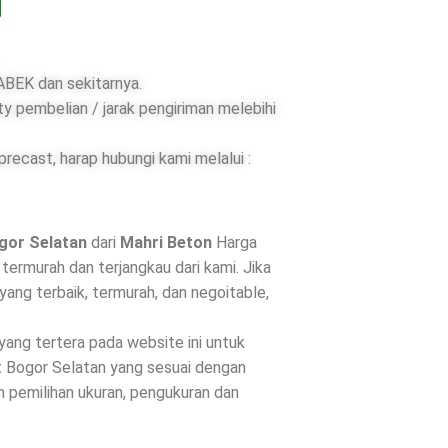
BEK dan sekitarnya.
ty pembelian / jarak pengiriman melebihi
ecast, harap hubungi kami melalui :
gor Selatan
dari
Mahri Beton
Harga
ermurah dan terjangkau dari kami. Jika
ng terbaik, termurah, dan negoitable,
 yang tertera pada website ini untuk
t Bogor Selatan yang sesuai dengan
 pemilihan ukuran, pengukuran dan