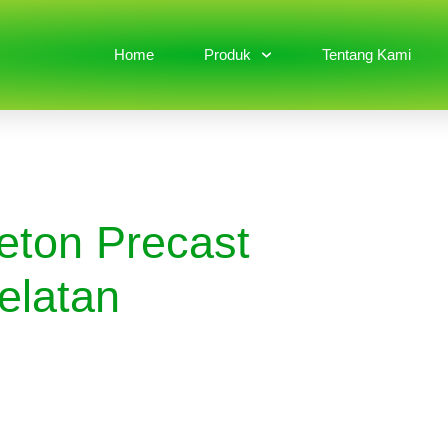
Home
Produk
Tentang Kami
eton Precast
elatan