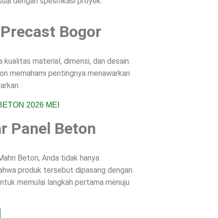
suai dengan spesifikasi proyek.
 Precast Bogor
ualitas material, dimensi, dan desain.
Beton memahami pentingnya menawarkan
arkan :
r Panel Beton
ahri Beton, Anda tidak hanya
 bahwa produk tersebut dipasang dengan
 untuk memulai langkah pertama menuju