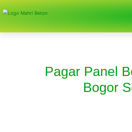
Pagar Panel B
Bogor S