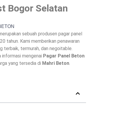
st Bogor Selatan
erupakan sebuah produsen pagar panel
i 20 tahun. Kami memberikan penawaran
 terbaik, termurah, dan negoitable.
a informasi mengenai
Pagar Panel Beton
harga yang tersedia di
Mahri Beton
.