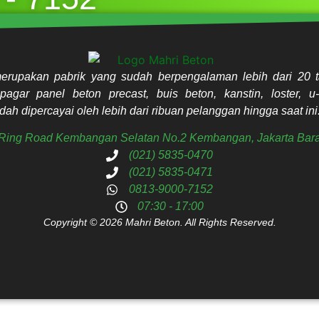
erupakan pabrik yang sudah berpengalaman lebih dari 20 t
pagar panel beton precast, buis beton, kanstin, loster, u-
ah dipercayai oleh lebih dari ribuan pelanggan hingga saat ini
. Ring Road Kembangan Selatan No.2 Kembangan, Jakarta Bara
(021) 5835-0470
(021) 5835-0471
0813-9000-7152
07:30 - 17:00
Copyright © 2026 Mahri Beton. All Rights Reserved.