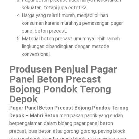
kekuatan, tetapi juga estetika.
Harga yang relatif murah, menjadi pilihan
konsumen karena murahnya pemasangan pagar
panel beton precast.
Material beton precast umumnya lebih ramah
lingkungan dibandingkan dengan metode
konvensional.
Produsen Penjual Pagar
Panel Beton Precast
Bojong Pondok Terong
Depok
Pagar Panel Beton Precast Bojong Pondok Terong
Depok – Mahri Beton
merupakan pabrik yang sudah
berpengalaman dalam bidang pagar panel beton
precast, buis beton atau gorong-gorong, paving block
atau conblock, kanstin, grass block atau paving rumput,