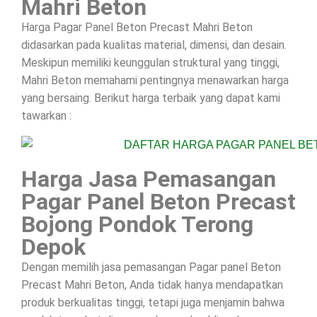
Mahri Beton
Harga Pagar Panel Beton Precast Mahri Beton
didasarkan pada kualitas material, dimensi, dan desain.
Meskipun memiliki keunggulan struktural yang tinggi,
Mahri Beton memahami pentingnya menawarkan harga
yang bersaing. Berikut harga terbaik yang dapat kami
tawarkan :
Harga Jasa Pemasangan
Pagar Panel Beton Precast
Bojong Pondok Terong
Depok
Dengan memilih jasa pemasangan Pagar panel Beton
Precast Mahri Beton, Anda tidak hanya mendapatkan
produk berkualitas tinggi, tetapi juga menjamin bahwa