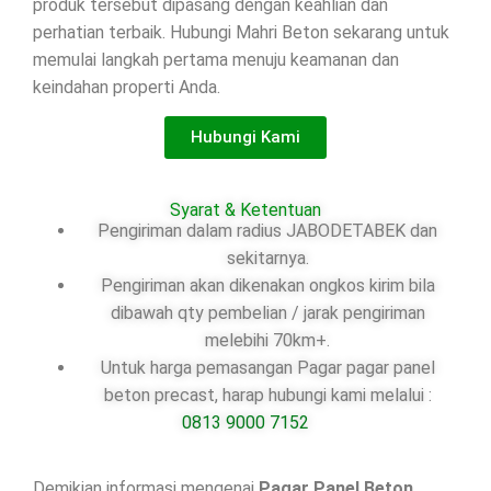
produk tersebut dipasang dengan keahlian dan
perhatian terbaik. Hubungi Mahri Beton sekarang untuk
memulai langkah pertama menuju keamanan dan
keindahan properti Anda.
Hubungi Kami
Syarat & Ketentuan
Pengiriman dalam radius JABODETABEK dan
sekitarnya.
Pengiriman akan dikenakan ongkos kirim bila
dibawah qty pembelian / jarak pengiriman
melebihi 70km+.
Untuk harga pemasangan Pagar pagar panel
beton precast, harap hubungi kami melalui :
0813 9000 7152
Demikian informasi mengenai
Pagar Panel Beton