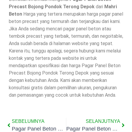
Precast Bojong Pondok Terong Depok
dari
Mahri
Beton
Harga yang tertera merupakan harga pagar panel
beton precast yang termurah dan terjangkau dari kami.
Jika Anda sedang mencari pagar panel beton atau
tembok precast yang terbaik, termurah, dan negoitable,
Anda sudah berada di halaman website yang tepat.
Karena itu, tunggu apalagi, segera hubungi kami melalui
kontak yang tertera pada website ini untuk
mendapatkan spesifikasi dan harga Pagar Panel Beton
Precast Bojong Pondok Terong Depok yang sesuai
dengan kebutuhan Anda. Kami akan memberikan
konsultasi gratis dalam pemilihan ukuran, pengukuran
dan pemasangan yang cocok untuk kebutuhan Anda.
SEBELUMNYA
SELANJUTNYA
Pagar Panel Beton Precast Cipayung Depok
Pagar Panel Beton Precast Cipayung Jaya Depok