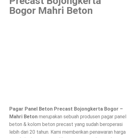
Precast Bojongkerta
Bogor Mahri Beton
Pagar Panel Beton Precast Bojongkerta Bogor –
Mahri Beton
merupakan sebuah produsen pagar panel
beton & kolom beton precast yang sudah beroperasi
lebih dari 20 tahun. Kami memberikan penawaran harga