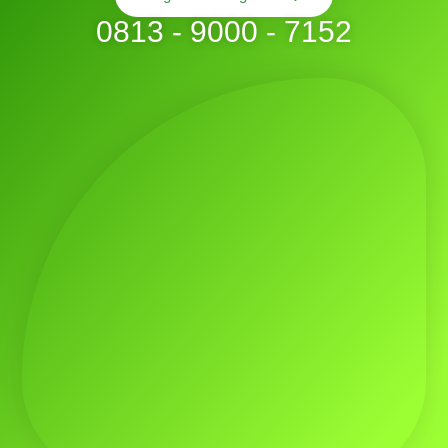
0813 - 9000 - 7152