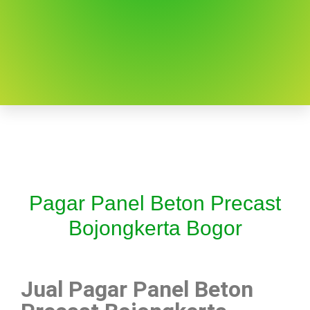
Pagar Panel Beton Precast
Bojongkerta Bogor
Jual Pagar Panel Beton