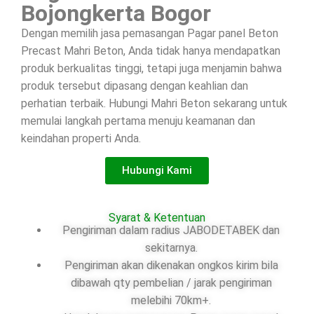
Bojongkerta Bogor
Dengan memilih jasa pemasangan Pagar panel Beton
Precast Mahri Beton, Anda tidak hanya mendapatkan
produk berkualitas tinggi, tetapi juga menjamin bahwa
produk tersebut dipasang dengan keahlian dan
perhatian terbaik. Hubungi Mahri Beton sekarang untuk
memulai langkah pertama menuju keamanan dan
keindahan properti Anda.
Hubungi Kami
Syarat & Ketentuan
Pengiriman dalam radius JABODETABEK dan
sekitarnya.
Pengiriman akan dikenakan ongkos kirim bila
dibawah qty pembelian / jarak pengiriman
melebihi 70km+.