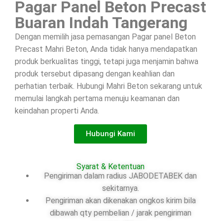
Pagar Panel Beton Precast
Buaran Indah Tangerang
Dengan memilih jasa pemasangan Pagar panel Beton
Precast Mahri Beton, Anda tidak hanya mendapatkan
produk berkualitas tinggi, tetapi juga menjamin bahwa
produk tersebut dipasang dengan keahlian dan
perhatian terbaik. Hubungi Mahri Beton sekarang untuk
memulai langkah pertama menuju keamanan dan
keindahan properti Anda.
Hubungi Kami
Syarat & Ketentuan
Pengiriman dalam radius JABODETABEK dan
sekitarnya.
Pengiriman akan dikenakan ongkos kirim bila
dibawah qty pembelian / jarak pengiriman