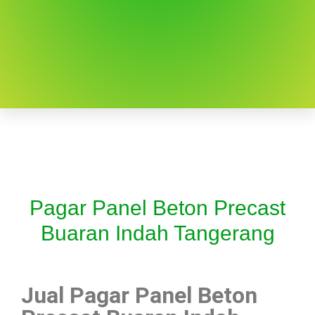
Pagar Panel Beton Precast
Buaran Indah Tangerang
Jual Pagar Panel Beton