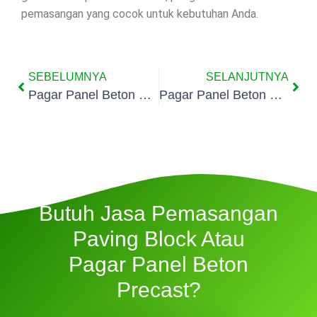
pemasangan yang cocok untuk kebutuhan Anda.
SEBELUMNYA
SELANJUTNYA
Pagar Panel Beton Precast Babakan Tangerang
Pagar Panel Beton Precast Cikokol Tangerang
Butuh Jasa Pemasangan
Paving Block Atau
Pagar Panel Beton
Precast?