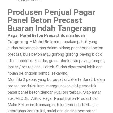
Produsen Penjual Pagar
Panel Beton Precast
Buaran Indah Tangerang
Pagar Panel Beton Precast Buaran Indah
Tangerang – Mahri Beton
merupakan pabrik yang
sudah berpengalaman dalam bidang pagar panel beton
precast, buis beton atau gorong-gorong, paving block
atau conblock, kanstin, grass block atau paving rumput,
loster / roster, dan u-ditch. Sudah dipercayai lebih dari
ribuan pelanggan sampai sekarang.
Memiliki 3 pabrik yang berpusat di Jakarta Barat. Dalam
proses produksi, kami menggunakan alat pencetak
pagar panel beton dengan kualitas terbaik. Siap antar
se-JABODETABEK. Pagar Panel Beton Precast dari
Mahri Beton ini dirancang untuk memenuhi berbagai
kebutuhan konstruksi, mulai dari dinding pembatas