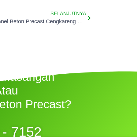
SELANJUTNYA
Pagar Panel Beton Precast Cengkareng Barat Jakarta
emasangan
Atau
eton Precast?
 - 7152