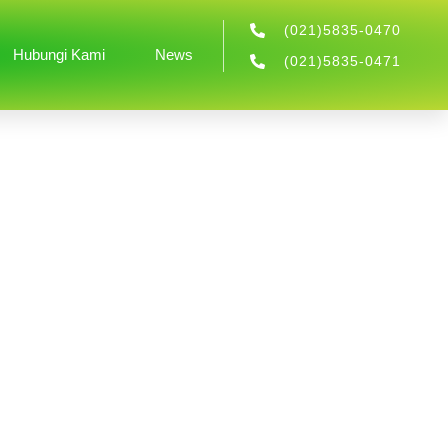
(021)5835-0470
Hubungi Kami
News
(021)5835-0471