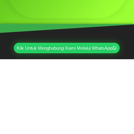
Klik Untuk Menghubungi Kami Melalui WhatsApp
Mahri Beton, merupakan pabrik yang sudah
berpengalaman lebih dari 20 tahun di bidang paving
block, pagar panel beton precast, buis beton, kanstin,
loster, u-ditch, dan lain sebagainya. Sudah dipercayai
oleh lebih dari ribuan pelanggan hingga saat ini.
Jl. Ring Road Kembangan Selatan No.2
Kembangan, Jakarta Barat 11610
(021) 5835-0470