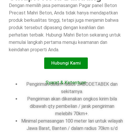
Dengan memilih jasa pemasangan Pagar panel Beton
Precast Mahri Beton, Anda tidak hanya mendapatkan
produk berkualitas tinggi, tetapi juga menjamin bahwa
produk tersebut dipasang dengan keahlian dan
perhatian terbaik. Hubungi Mahri Beton sekarang untuk
memulai langkah pertama menuju keamanan dan
keindahan properti Anda.
Hubungi Kami
Syarat & Ketentuan
Pengiriman dalam radius JABODETABEK dan
sekitarnya.
Pengiriman akan dikenakan ongkos kirim bila
dibawah qty pembelian / jarak pengiriman
melebihi 70km+.
Minimal pemasangan 100 meter lari untuk wilayah
Jawa Barat, Banten / dalam radius 70km s/d