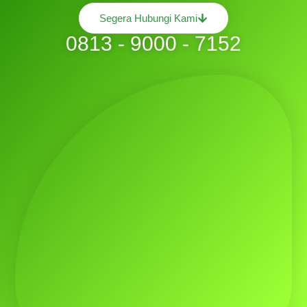
Segera Hubungi Kami
0813 - 9000 - 7152