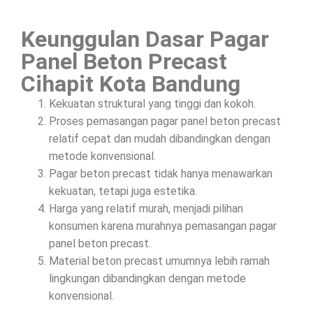
Keunggulan Dasar Pagar
Panel Beton Precast
Cihapit Kota Bandung
Kekuatan struktural yang tinggi dan kokoh.
Proses pemasangan pagar panel beton precast
relatif cepat dan mudah dibandingkan dengan
metode konvensional.
Pagar beton precast tidak hanya menawarkan
kekuatan, tetapi juga estetika.
Harga yang relatif murah, menjadi pilihan
konsumen karena murahnya pemasangan pagar
panel beton precast.
Material beton precast umumnya lebih ramah
lingkungan dibandingkan dengan metode
konvensional.