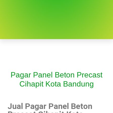
Pagar Panel Beton Precast
Cihapit Kota Bandung
Jual Pagar Panel Beton