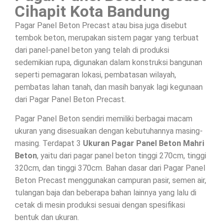
Cihapit Kota Bandung
Pagar Panel Beton Precast atau bisa juga disebut
tembok beton, merupakan sistem pagar yang terbuat
dari panel-panel beton yang telah di produksi
sedemikian rupa, digunakan dalam konstruksi bangunan
seperti pemagaran lokasi, pembatasan wilayah,
pembatas lahan tanah, dan masih banyak lagi kegunaan
dari Pagar Panel Beton Precast.
Pagar Panel Beton sendiri memiliki berbagai macam
ukuran yang disesuaikan dengan kebutuhannya masing-
masing. Terdapat 3
Ukuran Pagar Panel Beton Mahri
Beton
, yaitu dari pagar panel beton tinggi 270cm, tinggi
320cm, dan tinggi 370cm. Bahan dasar dari Pagar Panel
Beton Precast menggunakan campuran pasir, semen air,
tulangan baja dan beberapa bahan lainnya yang lalu di
cetak di mesin produksi sesuai dengan spesifikasi
bentuk dan ukuran.