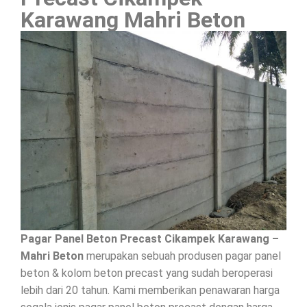
Karawang Mahri Beton
Pagar Panel Beton Precast Cikampek Karawang –
Mahri Beton
merupakan sebuah produsen pagar panel
beton & kolom beton precast yang sudah beroperasi
lebih dari 20 tahun. Kami memberikan penawaran harga