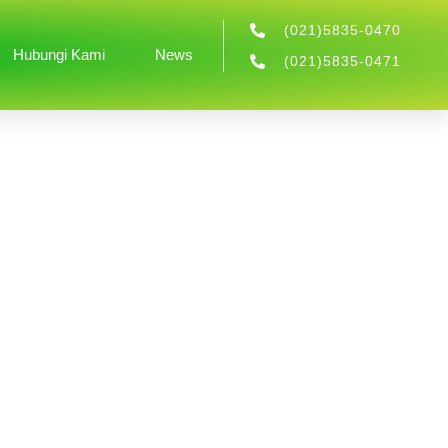
(021)5835-0470
Hubungi Kami
News
(021)5835-0471