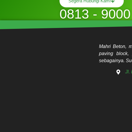
Segera Hubungi Kami
0813 - 9000
Mahri Beton, m
paving block, 
sebagainya. Sud
Jl