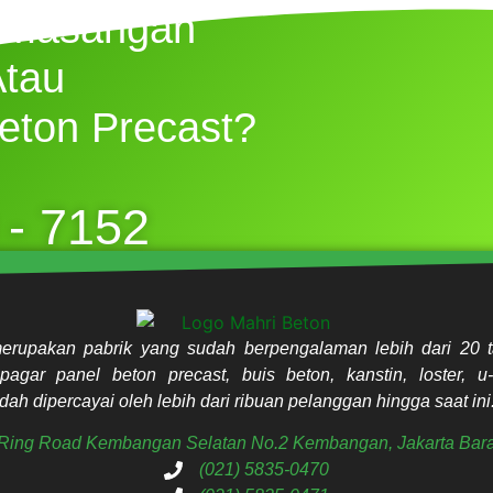
emasangan
Atau
eton Precast?
 - 7152
erupakan pabrik yang sudah berpengalaman lebih dari 20 t
pagar panel beton precast, buis beton, kanstin, loster, u-
ah dipercayai oleh lebih dari ribuan pelanggan hingga saat ini
. Ring Road Kembangan Selatan No.2 Kembangan, Jakarta Bara
(021) 5835-0470