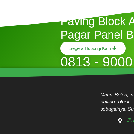
Butuh Jasa P
Paving Block 
Pagar Panel B
Segera Hubungi Kami
0813 - 9000
Mahri Beton, m
paving block, 
sebagainya. Sud
Jl