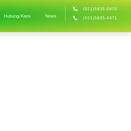
(021)5835-0470
Hubungi Kami
News
(021)5835-0471