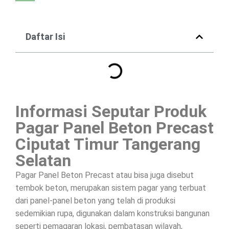
Daftar Isi
Informasi Seputar Produk
Pagar Panel Beton Precast
Ciputat Timur Tangerang
Selatan
Pagar Panel Beton Precast atau bisa juga disebut
tembok beton, merupakan sistem pagar yang terbuat
dari panel-panel beton yang telah di produksi
sedemikian rupa, digunakan dalam konstruksi bangunan
seperti pemagaran lokasi, pembatasan wilayah,