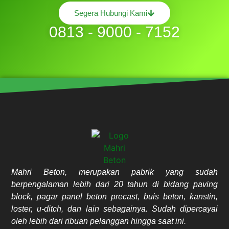
Segera Hubungi Kami
0813 - 9000 - 7152
Mahri Beton, merupakan pabrik yang sudah
berpengalaman lebih dari 20 tahun di bidang paving
block, pagar panel beton precast, buis beton, kanstin,
loster, u-ditch, dan lain sebagainya. Sudah dipercayai
oleh lebih dari ribuan pelanggan hingga saat ini.