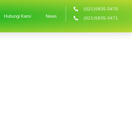
(021)5835-0470
Hubungi Kami
News
(021)5835-0471