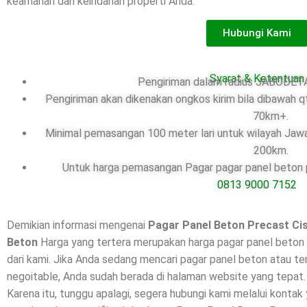
keamanan dan keindahan properti Anda.
Hubungi Kami
Syarat & Ketentuan
Pengiriman dalam radius JABODETA
Pengiriman akan dikenakan ongkos kirim bila dibawah q
70km+.
Minimal pemasangan 100 meter lari untuk wilayah Jawa
200km.
Untuk harga pemasangan Pagar pagar panel beton pr
0813 9000 7152
Demikian informasi mengenai
Pagar Panel Beton Precast Ci
Beton
Harga yang tertera merupakan harga pagar panel beton 
dari kami. Jika Anda sedang mencari pagar panel beton atau te
negoitable, Anda sudah berada di halaman website yang tepat.
Karena itu, tunggu apalagi, segera hubungi kami melalui kontak