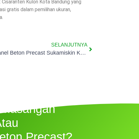
t Cisaranten Kulon Kota Bandung yang
i gratis dalam pemilihan ukuran,
a.
SELANJUTNYA
Pagar Panel Beton Precast Sukamiskin Kota Bandung
emasangan
Atau
eton Precast?