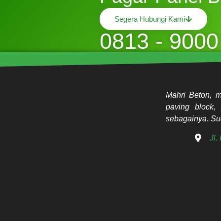
Segera Hubungi Kami
0813 - 9000
Mahri Beton, m
paving block, 
sebagainya. Sud
Jl