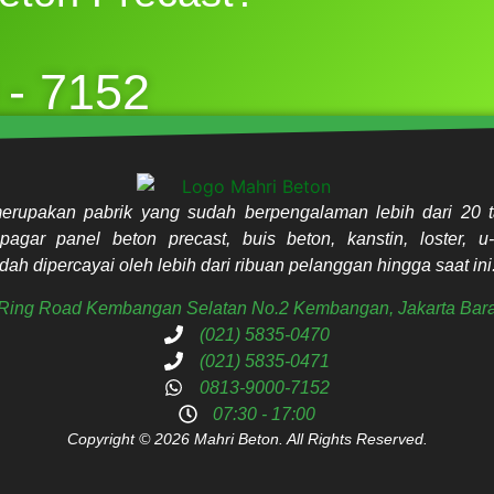
 - 7152
erupakan pabrik yang sudah berpengalaman lebih dari 20 t
pagar panel beton precast, buis beton, kanstin, loster, u-
ah dipercayai oleh lebih dari ribuan pelanggan hingga saat ini
. Ring Road Kembangan Selatan No.2 Kembangan, Jakarta Bara
(021) 5835-0470
(021) 5835-0471
0813-9000-7152
07:30 - 17:00
Copyright © 2026 Mahri Beton. All Rights Reserved.