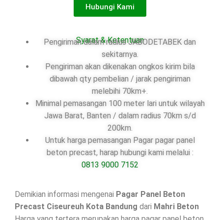
Hubungi Kami
Syarat & Ketentuan
Pengiriman dalam radius JABODETABEK dan
sekitarnya.
Pengiriman akan dikenakan ongkos kirim bila
dibawah qty pembelian / jarak pengiriman
melebihi 70km+.
Minimal pemasangan 100 meter lari untuk wilayah
Jawa Barat, Banten / dalam radius 70km s/d
200km.
Untuk harga pemasangan Pagar pagar panel
beton precast, harap hubungi kami melalui :
0813 9000 7152
Demikian informasi mengenai
Pagar Panel Beton
Precast Ciseureuh Kota Bandung
dari
Mahri Beton
Harga yang tertera merupakan harga pagar panel beton