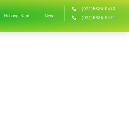
(021)5835-0470
Hubungi Kami
News
(021)5835-0471