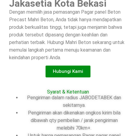
Jakasetia Kota Bekasi
Dengan memilih jasa pemasangan Pagar panel Beton
Precast Mahri Beton, Anda tidak hanya mendapatkan
produk berkualitas tinggi, tetapi juga menjamin bahwa
produk tersebut dipasang dengan keahlian dan
perhatian terbaik. Hubungi Mahri Beton sekarang untuk
memulai langkah pertama menuju keamanan dan
keindahan properti Anda.
Hubungi Kami
Syarat & Ketentuan
Pengiriman dalam radius JABODETABEK dan
sekitarnya.
Pengiriman akan dikenakan ongkos kirim bila
dibawah qty pembelian / jarak pengiriman
melebihi 70km+.
Untuk harga pemasangan Pagar pagar panel