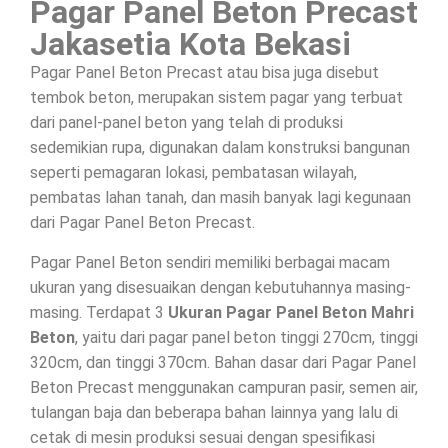
Pagar Panel Beton Precast
Jakasetia Kota Bekasi
Pagar Panel Beton Precast atau bisa juga disebut
tembok beton, merupakan sistem pagar yang terbuat
dari panel-panel beton yang telah di produksi
sedemikian rupa, digunakan dalam konstruksi bangunan
seperti pemagaran lokasi, pembatasan wilayah,
pembatas lahan tanah, dan masih banyak lagi kegunaan
dari Pagar Panel Beton Precast.
Pagar Panel Beton sendiri memiliki berbagai macam
ukuran yang disesuaikan dengan kebutuhannya masing-
masing. Terdapat 3
Ukuran Pagar Panel Beton Mahri
Beton
, yaitu dari pagar panel beton tinggi 270cm, tinggi
320cm, dan tinggi 370cm. Bahan dasar dari Pagar Panel
Beton Precast menggunakan campuran pasir, semen air,
tulangan baja dan beberapa bahan lainnya yang lalu di
cetak di mesin produksi sesuai dengan spesifikasi