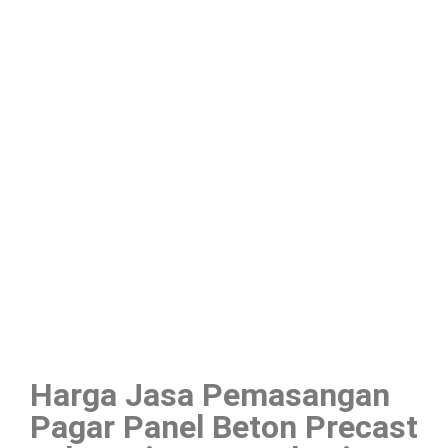
Harga Jasa Pemasangan
Pagar Panel Beton Precast