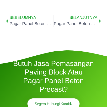
SEBELUMNYA
SELANJUTNYA
Pagar Panel Beton Precast Jakamulya Kota Bekasi
Pagar Panel Beton Precast Kayuringin Jaya Kota Bekasi
Butuh Jasa Pemasangan
Paving Block Atau
Pagar Panel Beton
Precast?
Segera Hubungi Kami