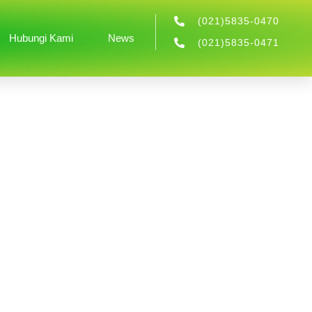
(021)5835-0470
Hubungi Kami
News
(021)5835-0471