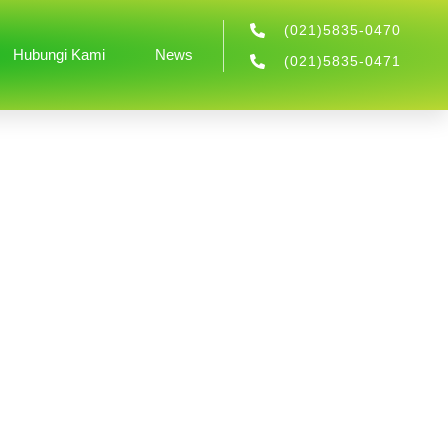
(021)5835-0470
Hubungi Kami
News
(021)5835-0471