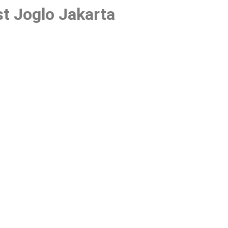
t Joglo Jakarta