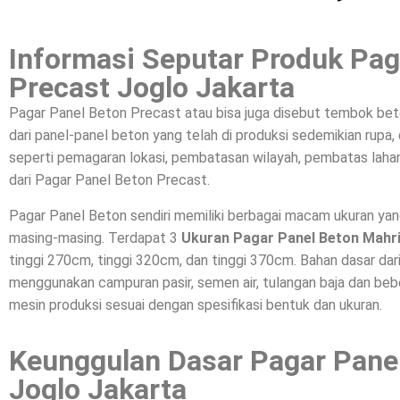
Informasi Seputar Produk Pag
Precast Joglo Jakarta
Pagar Panel Beton Precast atau bisa juga disebut tembok bet
dari panel-panel beton yang telah di produksi sedemikian rupa
seperti pemagaran lokasi, pembatasan wilayah, pembatas lahan
dari Pagar Panel Beton Precast.
Pagar Panel Beton sendiri memiliki berbagai macam ukuran ya
masing-masing. Terdapat 3
Ukuran Pagar Panel Beton Mahr
tinggi 270cm, tinggi 320cm, dan tinggi 370cm. Bahan dasar da
menggunakan campuran pasir, semen air, tulangan baja dan beber
mesin produksi sesuai dengan spesifikasi bentuk dan ukuran.
Keunggulan Dasar Pagar Pane
Joglo Jakarta