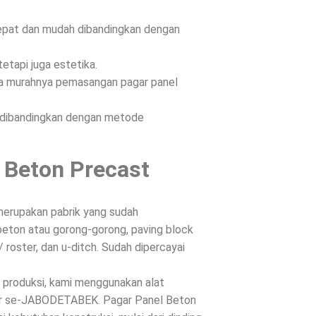
epat dan mudah dibandingkan dengan
etapi juga estetika.
ena murahnya pemasangan pagar panel
n dibandingkan dengan metode
 Beton Precast
erupakan pabrik yang sudah
beton atau gorong-gorong, paving block
/ roster, dan u-ditch. Sudah dipercayai
s produksi, kami menggunakan alat
ntar se-JABODETABEK. Pagar Panel Beton