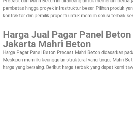
Precast dari Mahri Beton ini dirancang untuk memenuhi berbagai
pembatas hingga proyek infrastruktur besar. Pilihan produk yan
kontraktor dan pemilik properti untuk memilih solusi terbaik se
Harga Jual Pagar Panel Beton
Jakarta Mahri Beton
Harga Pagar Panel Beton Precast Mahri Beton didasarkan pada k
Meskipun memiliki keunggulan struktural yang tinggi, Mahri 
harga yang bersaing. Berikut harga terbaik yang dapat kami taw