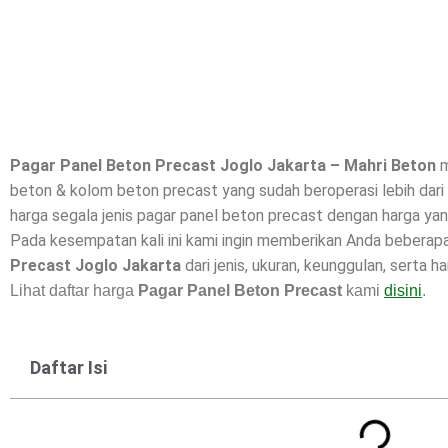
Pagar Panel Beton Precast Joglo Jakarta – Mahri Beton
m
beton & kolom beton precast yang sudah beroperasi lebih dar
harga segala jenis pagar panel beton precast dengan harga yang
Pada kesempatan kali ini kami ingin memberikan Anda beberap
Precast Joglo Jakarta
dari jenis, ukuran, keunggulan, serta h
Lihat daftar harga
Pagar Panel Beton Precast
kami
disini
.
Daftar Isi