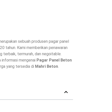
erupakan sebuah produsen pagar panel
i 20 tahun. Kami memberikan penawaran
 terbaik, termurah, dan negoitable.
a informasi mengenai
Pagar Panel Beton
arga yang tersedia di
Mahri Beton
.