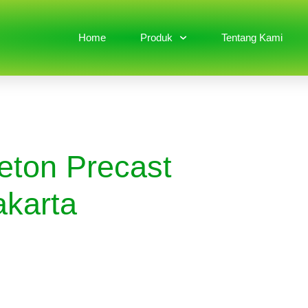
Home
Produk
Tentang Kami
eton Precast
akarta