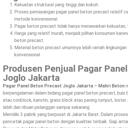
Kekuatan struktural yang tinggi dan kokoh.
Proses pemasangan pagar panel beton precast relatif c
metode konvensional.
Pagar beton precast tidak hanya menawarkan kekuatan, t
Harga yang relatif murah, menjadi pilihan konsumen kar
beton precast.
Material beton precast umumnya lebih ramah lingkunga
konvensional.
Produsen Penjual Pagar Panel
Joglo Jakarta
Pagar Panel Beton Precast Joglo Jakarta – Mahri Beton
m
berpengalaman dalam bidang pagar panel beton precast, buis 
atau conblock, kanstin, grass block atau paving rumput, loster 
lebih dari ribuan pelanggan sampai sekarang.
Memiliki 3 pabrik yang berpusat di Jakarta Barat. Dalam prose
pencetak pagar panel beton dengan kualitas terbaik. Siap a