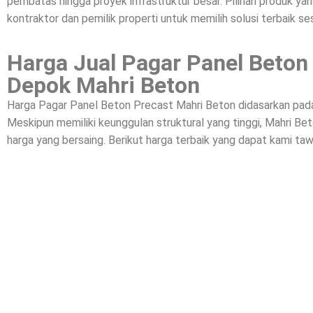
pembatas hingga proyek infrastruktur besar. Pilihan produk yan
kontraktor dan pemilik properti untuk memilih solusi terbaik se
Harga Jual Pagar Panel Beton
Depok Mahri Beton
Harga Pagar Panel Beton Precast Mahri Beton didasarkan pada k
Meskipun memiliki keunggulan struktural yang tinggi, Mahri 
harga yang bersaing. Berikut harga terbaik yang dapat kami taw