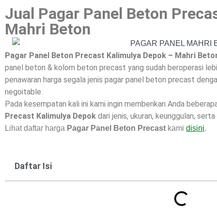
Jual Pagar Panel Beton Preca
Mahri Beton
Pagar Panel Beton Precast Kalimulya Depok – Mahri Beto
panel beton & kolom beton precast yang sudah beroperasi lebi
penawaran harga segala jenis pagar panel beton precast dengan
negoitable.
Pada kesempatan kali ini kami ingin memberikan Anda beberap
Precast Kalimulya Depok
dari jenis, ukuran, keunggulan, sert
Lihat daftar harga
Pagar Panel Beton Precast
kami
disini
.
Daftar Isi