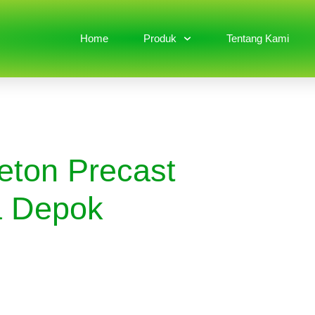
Home
Produk
Tentang Kami
eton Precast
a Depok