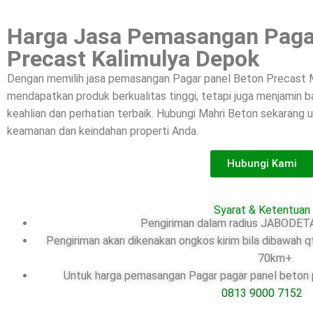
Harga Jasa Pemasangan Paga
Precast Kalimulya Depok
Dengan memilih jasa pemasangan Pagar panel Beton Precast M
mendapatkan produk berkualitas tinggi, tetapi juga menjamin
keahlian dan perhatian terbaik. Hubungi Mahri Beton sekarang
keamanan dan keindahan properti Anda.
Hubungi Kami
Syarat & Ketentuan
Pengiriman dalam radius JABODETA
Pengiriman akan dikenakan ongkos kirim bila dibawah q
70km+.
Untuk harga pemasangan Pagar pagar panel beton pr
0813 9000 7152