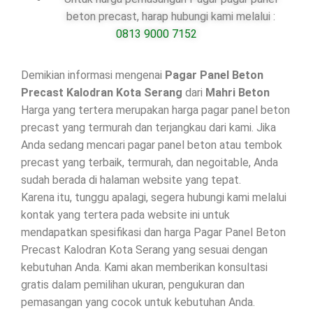
beton precast, harap hubungi kami melalui :
0813 9000 7152
Demikian informasi mengenai
Pagar Panel Beton
Precast Kalodran Kota Serang
dari
Mahri Beton
Harga yang tertera merupakan harga pagar panel beton
precast yang termurah dan terjangkau dari kami. Jika
Anda sedang mencari pagar panel beton atau tembok
precast yang terbaik, termurah, dan negoitable, Anda
sudah berada di halaman website yang tepat.
Karena itu, tunggu apalagi, segera hubungi kami melalui
kontak yang tertera pada website ini untuk
mendapatkan spesifikasi dan harga Pagar Panel Beton
Precast Kalodran Kota Serang yang sesuai dengan
kebutuhan Anda. Kami akan memberikan konsultasi
gratis dalam pemilihan ukuran, pengukuran dan
pemasangan yang cocok untuk kebutuhan Anda.