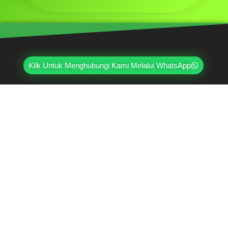
Klik Untuk Menghubungi Kami Melalui WhatsApp
Mahri Beton, merupakan pabrik yang sudah
berpengalaman lebih dari 20 tahun di bidang paving
block, pagar panel beton precast, buis beton, kanstin,
loster, u-ditch, dan lain sebagainya. Sudah dipercayai
oleh lebih dari ribuan pelanggan hingga saat ini.
Jl. Ring Road Kembangan Selatan No.2
Kembangan, Jakarta Barat 11610
(021) 5835-0470
(021) 5835-0471
0813-9000-7152