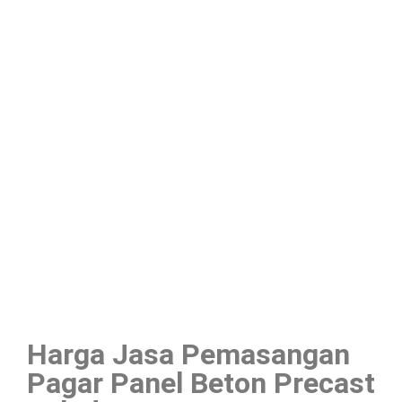
Harga Jasa Pemasangan
Pagar Panel Beton Precast