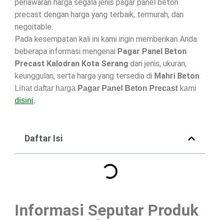
penawaran harga segala jenis pagar panel beton
precast dengan harga yang terbaik, termurah, dan
negoitable.
Pada kesempatan kali ini kami ingin memberikan Anda
beberapa informasi mengenai
Pagar Panel Beton
Precast Kalodran Kota Serang
dari jenis, ukuran,
keunggulan, serta harga yang tersedia di
Mahri Beton
.
Lihat daftar harga
Pagar Panel Beton Precast
kami
disini
.
Daftar Isi
Informasi Seputar Produk