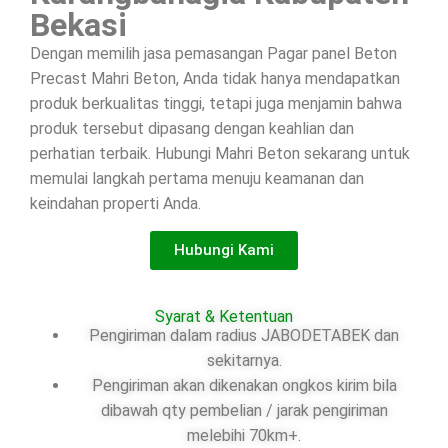
Bekasi
Dengan memilih jasa pemasangan Pagar panel Beton
Precast Mahri Beton, Anda tidak hanya mendapatkan
produk berkualitas tinggi, tetapi juga menjamin bahwa
produk tersebut dipasang dengan keahlian dan
perhatian terbaik. Hubungi Mahri Beton sekarang untuk
memulai langkah pertama menuju keamanan dan
keindahan properti Anda.
Hubungi Kami
Syarat & Ketentuan
Pengiriman dalam radius JABODETABEK dan
sekitarnya.
Pengiriman akan dikenakan ongkos kirim bila
dibawah qty pembelian / jarak pengiriman
melebihi 70km+.