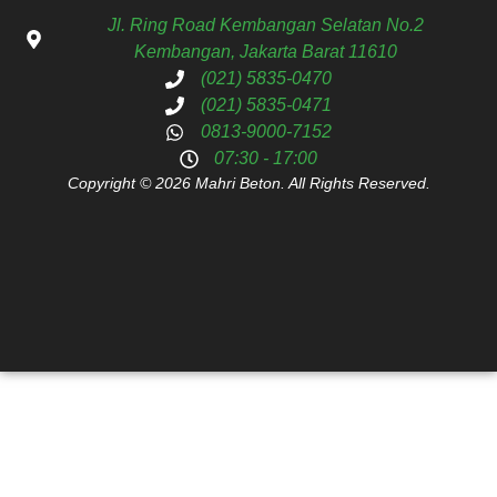
Jl. Ring Road Kembangan Selatan No.2
Kembangan, Jakarta Barat 11610
(021) 5835-0470
(021) 5835-0471
0813-9000-7152
07:30 - 17:00
Copyright © 2026 Mahri Beton. All Rights Reserved.