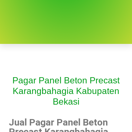
Pagar Panel Beton Precast
Karangbahagia Kabupaten
Bekasi
Jual Pagar Panel Beton
Precast Karangbahagia