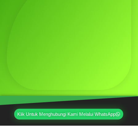
Klik Untuk Menghubungi Kami Melalui WhatsApp