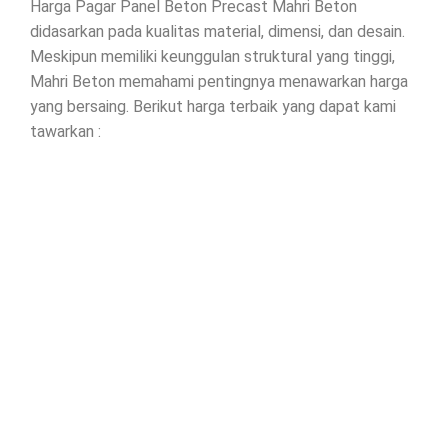
Harga Pagar Panel Beton Precast Mahri Beton
didasarkan pada kualitas material, dimensi, dan desain.
Meskipun memiliki keunggulan struktural yang tinggi,
Mahri Beton memahami pentingnya menawarkan harga
yang bersaing. Berikut harga terbaik yang dapat kami
tawarkan :