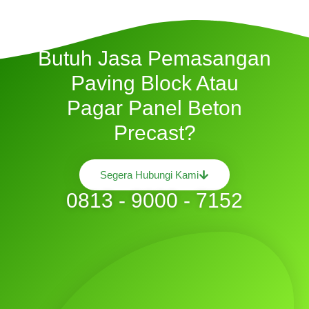
Butuh Jasa Pemasangan
Paving Block Atau
Pagar Panel Beton
Precast?
Segera Hubungi Kami
0813 - 9000 - 7152