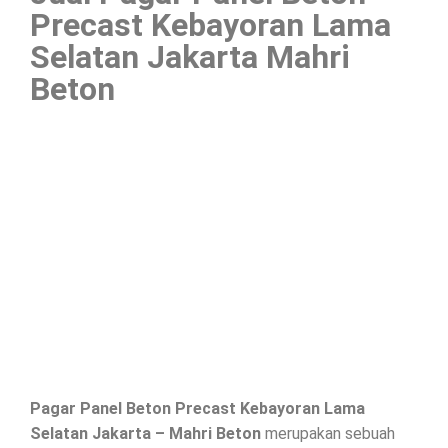
Precast Kebayoran Lama
Selatan Jakarta Mahri
Beton
Pagar Panel Beton Precast Kebayoran Lama
Selatan Jakarta – Mahri Beton
merupakan sebuah