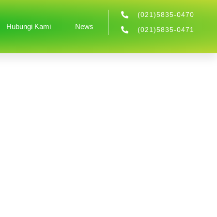
(021)5835-0470
Hubungi Kami
News
(021)5835-0471