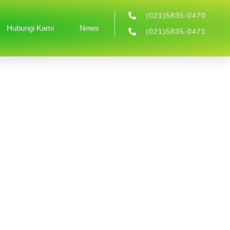
(021)5835-0470
Hubungi Kami
News
(021)5835-0471