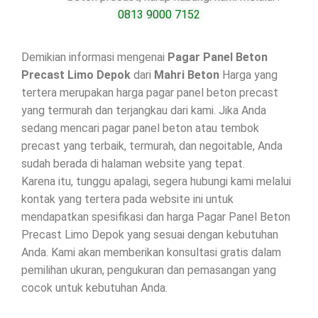
0813 9000 7152
Demikian informasi mengenai
Pagar Panel Beton
Precast Limo Depok
dari
Mahri Beton
Harga yang
tertera merupakan harga pagar panel beton precast
yang termurah dan terjangkau dari kami. Jika Anda
sedang mencari pagar panel beton atau tembok
precast yang terbaik, termurah, dan negoitable, Anda
sudah berada di halaman website yang tepat.
Karena itu, tunggu apalagi, segera hubungi kami melalui
kontak yang tertera pada website ini untuk
mendapatkan spesifikasi dan harga Pagar Panel Beton
Precast Limo Depok yang sesuai dengan kebutuhan
Anda. Kami akan memberikan konsultasi gratis dalam
pemilihan ukuran, pengukuran dan pemasangan yang
cocok untuk kebutuhan Anda.