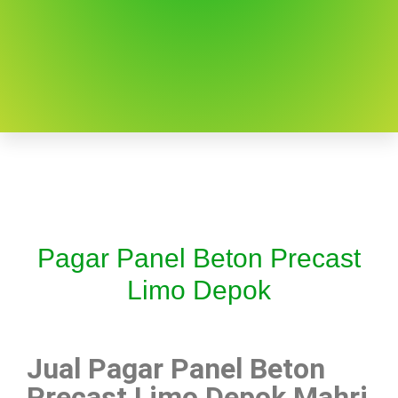
Pagar Panel Beton Precast
Limo Depok
Jual Pagar Panel Beton
Precast Limo Depok Mahri