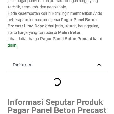
jenis pagar panel beton precast dengan harga yang
terbaik, termurah, dan negoitable.
Pada kesempatan kali ini kami ingin memberikan Anda
beberapa informasi mengenai
Pagar Panel Beton
Precast Limo Depok
dari jenis, ukuran, keunggulan,
serta harga yang tersedia di
Mahri Beton
.
Lihat daftar harga
Pagar Panel Beton Precast
kami
disini
.
Daftar Isi
Informasi Seputar Produk
Pagar Panel Beton Precast