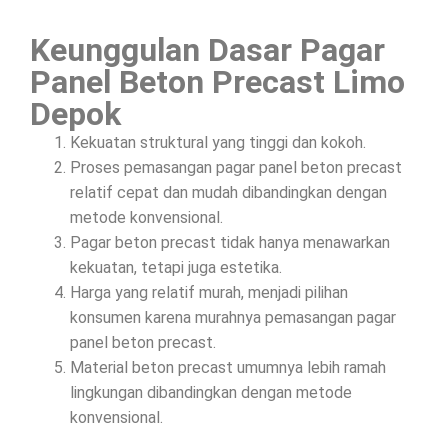
Keunggulan Dasar Pagar
Panel Beton Precast Limo
Depok
Kekuatan struktural yang tinggi dan kokoh.
Proses pemasangan pagar panel beton precast
relatif cepat dan mudah dibandingkan dengan
metode konvensional.
Pagar beton precast tidak hanya menawarkan
kekuatan, tetapi juga estetika.
Harga yang relatif murah, menjadi pilihan
konsumen karena murahnya pemasangan pagar
panel beton precast.
Material beton precast umumnya lebih ramah
lingkungan dibandingkan dengan metode
konvensional.