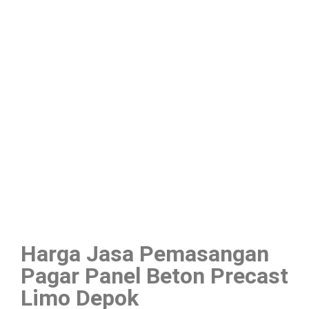
Harga Jasa Pemasangan
Pagar Panel Beton Precast
Limo Depok