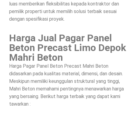
luas memberikan fleksibilitas kepada kontraktor dan
pemilik properti untuk memilih solusi terbaik sesuai
dengan spesifikasi proyek.
Harga Jual Pagar Panel
Beton Precast Limo Depok
Mahri Beton
Harga Pagar Panel Beton Precast Mahri Beton
didasarkan pada kualitas material, dimensi, dan desain.
Meskipun memiliki keunggulan struktural yang tinggi,
Mahri Beton memahami pentingnya menawarkan harga
yang bersaing. Berikut harga terbaik yang dapat kami
tawarkan :