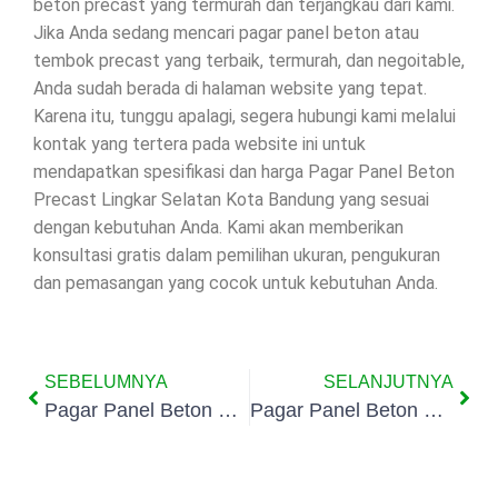
beton precast yang termurah dan terjangkau dari kami.
Jika Anda sedang mencari pagar panel beton atau
tembok precast yang terbaik, termurah, dan negoitable,
Anda sudah berada di halaman website yang tepat.
Karena itu, tunggu apalagi, segera hubungi kami melalui
kontak yang tertera pada website ini untuk
mendapatkan spesifikasi dan harga Pagar Panel Beton
Precast Lingkar Selatan Kota Bandung yang sesuai
dengan kebutuhan Anda. Kami akan memberikan
konsultasi gratis dalam pemilihan ukuran, pengukuran
dan pemasangan yang cocok untuk kebutuhan Anda.
SEBELUMNYA
SELANJUTNYA
Pagar Panel Beton Precast Cikawao Kota Bandung
Pagar Panel Beton Precast Malabar Kota Bandung