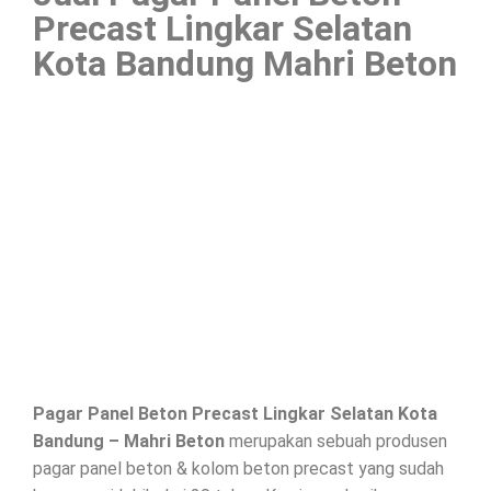
Precast Lingkar Selatan
Kota Bandung Mahri Beton
Pagar Panel Beton Precast Lingkar Selatan Kota
Bandung – Mahri Beton
merupakan sebuah produsen
pagar panel beton & kolom beton precast yang sudah