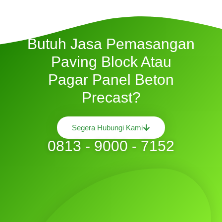
Butuh Jasa Pemasangan
Paving Block Atau
Pagar Panel Beton
Precast?
Segera Hubungi Kami
0813 - 9000 - 7152