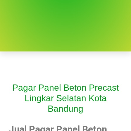
Pagar Panel Beton Precast
Lingkar Selatan Kota
Bandung
Jual Pagar Panel Beton