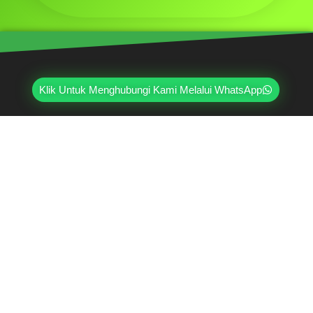
Klik Untuk Menghubungi Kami Melalui WhatsApp
Mahri Beton, merupakan pabrik yang sudah
berpengalaman lebih dari 20 tahun di bidang paving
block, pagar panel beton precast, buis beton, kanstin,
loster, u-ditch, dan lain sebagainya. Sudah dipercayai
oleh lebih dari ribuan pelanggan hingga saat ini.
Jl. Ring Road Kembangan Selatan No.2
Kembangan, Jakarta Barat 11610
(021) 5835-0470
(021) 5835-0471
0813-9000-7152