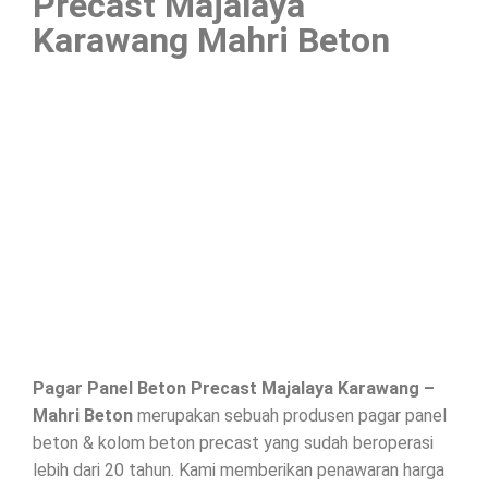
Precast Majalaya
Karawang Mahri Beton
Pagar Panel Beton Precast Majalaya Karawang –
Mahri Beton
merupakan sebuah produsen pagar panel
beton & kolom beton precast yang sudah beroperasi
lebih dari 20 tahun. Kami memberikan penawaran harga