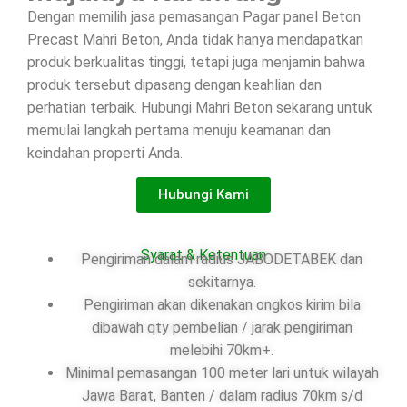
Dengan memilih jasa pemasangan Pagar panel Beton
Precast Mahri Beton, Anda tidak hanya mendapatkan
produk berkualitas tinggi, tetapi juga menjamin bahwa
produk tersebut dipasang dengan keahlian dan
perhatian terbaik. Hubungi Mahri Beton sekarang untuk
memulai langkah pertama menuju keamanan dan
keindahan properti Anda.
Hubungi Kami
Syarat & Ketentuan
Pengiriman dalam radius JABODETABEK dan
sekitarnya.
Pengiriman akan dikenakan ongkos kirim bila
dibawah qty pembelian / jarak pengiriman
melebihi 70km+.
Minimal pemasangan 100 meter lari untuk wilayah
Jawa Barat, Banten / dalam radius 70km s/d