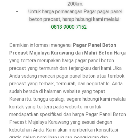
200km.
Untuk harga pemasangan Pagar pagar panel
beton precast, harap hubungi kami melalui :
0813 9000 7152
Demikian informasi mengenai
Pagar Panel Beton
Precast Majalaya Karawang
dari
Mahri Beton
Harga
yang tertera merupakan harga pagar panel beton
precast yang termurah dan terjangkau dari kami. Jika
Anda sedang mencari pagar panel beton atau tembok
precast yang terbaik, termurah, dan negoitable, Anda
sudah berada di halaman website yang tepat.
Karena itu, tunggu apalagi, segera hubungi kami melalui
kontak yang tertera pada website ini untuk
mendapatkan spesifikasi dan harga Pagar Panel Beton
Precast Majalaya Karawang yang sesuai dengan
kebutuhan Anda. Kami akan memberikan konsultasi
gratis dalam pemilihan ukuran, pengukuran dan