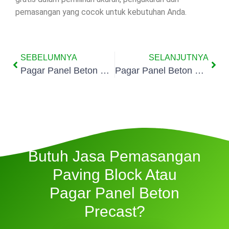
pemasangan yang cocok untuk kebutuhan Anda.
SEBELUMNYA
SELANJUTNYA
Pagar Panel Beton Precast Lemahabang Karawang
Pagar Panel Beton Precast Pakisjaya Karawang
Butuh Jasa Pemasangan
Paving Block Atau
Pagar Panel Beton
Precast?