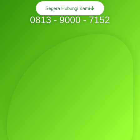
Segera Hubungi Kami
0813 - 9000 - 7152