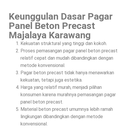
Keunggulan Dasar Pagar
Panel Beton Precast
Majalaya Karawang
Kekuatan struktural yang tinggi dan kokoh.
Proses pemasangan pagar panel beton precast
relatif cepat dan mudah dibandingkan dengan
metode konvensional.
Pagar beton precast tidak hanya menawarkan
kekuatan, tetapi juga estetika.
Harga yang relatif murah, menjadi pilihan
konsumen karena murahnya pemasangan pagar
panel beton precast.
Material beton precast umumnya lebih ramah
lingkungan dibandingkan dengan metode
konvensional.