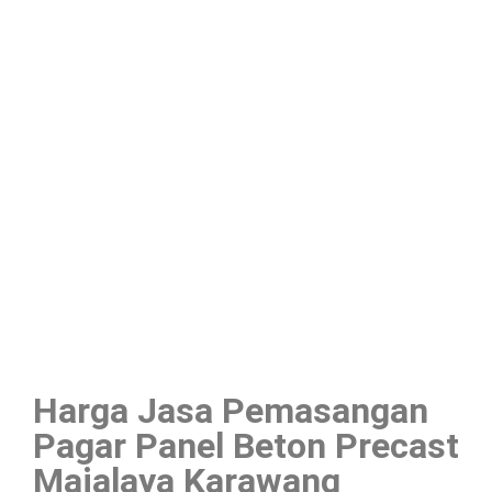
Harga Jasa Pemasangan
Pagar Panel Beton Precast
Majalaya Karawang