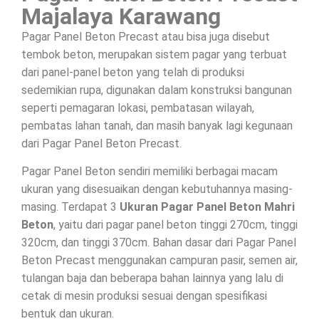
Majalaya Karawang
Pagar Panel Beton Precast atau bisa juga disebut
tembok beton, merupakan sistem pagar yang terbuat
dari panel-panel beton yang telah di produksi
sedemikian rupa, digunakan dalam konstruksi bangunan
seperti pemagaran lokasi, pembatasan wilayah,
pembatas lahan tanah, dan masih banyak lagi kegunaan
dari Pagar Panel Beton Precast.
Pagar Panel Beton sendiri memiliki berbagai macam
ukuran yang disesuaikan dengan kebutuhannya masing-
masing. Terdapat 3
Ukuran Pagar Panel Beton Mahri
Beton
, yaitu dari pagar panel beton tinggi 270cm, tinggi
320cm, dan tinggi 370cm. Bahan dasar dari Pagar Panel
Beton Precast menggunakan campuran pasir, semen air,
tulangan baja dan beberapa bahan lainnya yang lalu di
cetak di mesin produksi sesuai dengan spesifikasi
bentuk dan ukuran.