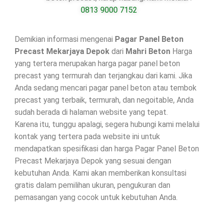
0813 9000 7152
Demikian informasi mengenai
Pagar Panel Beton
Precast Mekarjaya Depok
dari
Mahri Beton
Harga
yang tertera merupakan harga pagar panel beton
precast yang termurah dan terjangkau dari kami. Jika
Anda sedang mencari pagar panel beton atau tembok
precast yang terbaik, termurah, dan negoitable, Anda
sudah berada di halaman website yang tepat.
Karena itu, tunggu apalagi, segera hubungi kami melalui
kontak yang tertera pada website ini untuk
mendapatkan spesifikasi dan harga Pagar Panel Beton
Precast Mekarjaya Depok yang sesuai dengan
kebutuhan Anda. Kami akan memberikan konsultasi
gratis dalam pemilihan ukuran, pengukuran dan
pemasangan yang cocok untuk kebutuhan Anda.