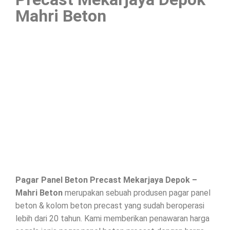
Mahri Beton
Pagar Panel Beton Precast Mekarjaya Depok –
Mahri Beton
merupakan sebuah produsen pagar panel
beton & kolom beton precast yang sudah beroperasi
lebih dari 20 tahun. Kami memberikan penawaran harga