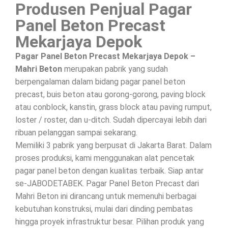
Produsen Penjual Pagar
Panel Beton Precast
Mekarjaya Depok
Pagar Panel Beton Precast Mekarjaya Depok –
Mahri Beton
merupakan pabrik yang sudah
berpengalaman dalam bidang pagar panel beton
precast, buis beton atau gorong-gorong, paving block
atau conblock, kanstin, grass block atau paving rumput,
loster / roster, dan u-ditch. Sudah dipercayai lebih dari
ribuan pelanggan sampai sekarang.
Memiliki 3 pabrik yang berpusat di Jakarta Barat. Dalam
proses produksi, kami menggunakan alat pencetak
pagar panel beton dengan kualitas terbaik. Siap antar
se-JABODETABEK. Pagar Panel Beton Precast dari
Mahri Beton ini dirancang untuk memenuhi berbagai
kebutuhan konstruksi, mulai dari dinding pembatas
hingga proyek infrastruktur besar. Pilihan produk yang