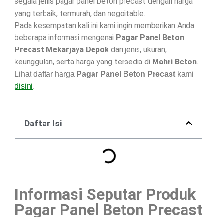
segala jenis pagar panel beton precast dengan harga
yang terbaik, termurah, dan negoitable.
Pada kesempatan kali ini kami ingin memberikan Anda
beberapa informasi mengenai
Pagar Panel Beton
Precast Mekarjaya Depok
dari jenis, ukuran,
keunggulan, serta harga yang tersedia di
Mahri Beton
.
Lihat daftar harga
Pagar Panel Beton Precast
kami
disini
.
Daftar Isi
Informasi Seputar Produk
Pagar Panel Beton Precast