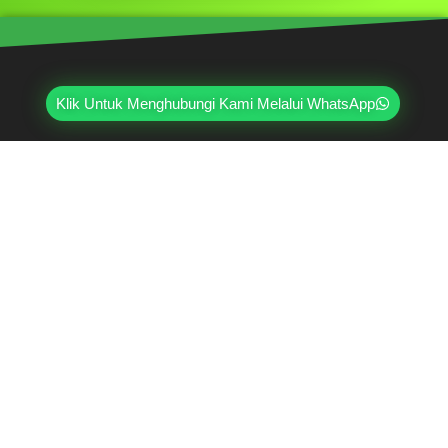
Klik Untuk Menghubungi Kami Melalui WhatsApp
Mahri Beton, merupakan pabrik yang sudah
berpengalaman lebih dari 20 tahun di bidang paving
block, pagar panel beton precast, buis beton, kanstin,
loster, u-ditch, dan lain sebagainya. Sudah dipercayai
oleh lebih dari ribuan pelanggan hingga saat ini.
Jl. Ring Road Kembangan Selatan No.2
Kembangan, Jakarta Barat 11610
(021) 5835-0470
(021) 5835-0471
0813-9000-7152
07:30 - 17:00