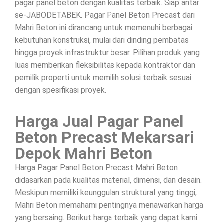
pagar panel beton dengan kualitas terbaik. Siap antar
se-JABODETABEK. Pagar Panel Beton Precast dari
Mahri Beton ini dirancang untuk memenuhi berbagai
kebutuhan konstruksi, mulai dari dinding pembatas
hingga proyek infrastruktur besar. Pilihan produk yang
luas memberikan fleksibilitas kepada kontraktor dan
pemilik properti untuk memilih solusi terbaik sesuai
dengan spesifikasi proyek.
Harga Jual Pagar Panel
Beton Precast Mekarsari
Depok Mahri Beton
Harga Pagar Panel Beton Precast Mahri Beton
didasarkan pada kualitas material, dimensi, dan desain.
Meskipun memiliki keunggulan struktural yang tinggi,
Mahri Beton memahami pentingnya menawarkan harga
yang bersaing. Berikut harga terbaik yang dapat kami