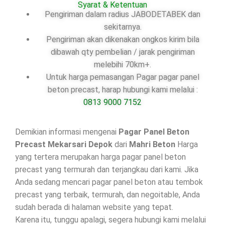
Syarat & Ketentuan
Pengiriman dalam radius JABODETABEK dan
sekitarnya.
Pengiriman akan dikenakan ongkos kirim bila
dibawah qty pembelian / jarak pengiriman
melebihi 70km+.
Untuk harga pemasangan Pagar pagar panel
beton precast, harap hubungi kami melalui :
0813 9000 7152
Demikian informasi mengenai
Pagar Panel Beton
Precast Mekarsari Depok
dari
Mahri Beton
Harga
yang tertera merupakan harga pagar panel beton
precast yang termurah dan terjangkau dari kami. Jika
Anda sedang mencari pagar panel beton atau tembok
precast yang terbaik, termurah, dan negoitable, Anda
sudah berada di halaman website yang tepat.
Karena itu, tunggu apalagi, segera hubungi kami melalui