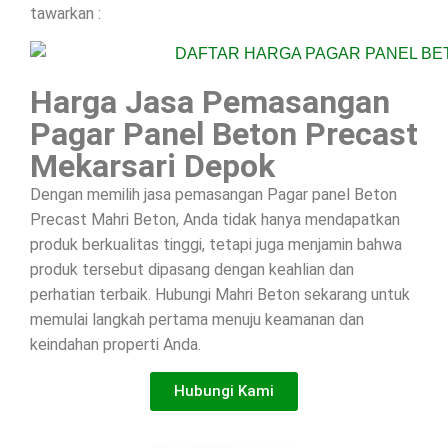
tawarkan :
Harga Jasa Pemasangan
Pagar Panel Beton Precast
Mekarsari Depok
Dengan memilih jasa pemasangan Pagar panel Beton
Precast Mahri Beton, Anda tidak hanya mendapatkan
produk berkualitas tinggi, tetapi juga menjamin bahwa
produk tersebut dipasang dengan keahlian dan
perhatian terbaik. Hubungi Mahri Beton sekarang untuk
memulai langkah pertama menuju keamanan dan
keindahan properti Anda.
Hubungi Kami