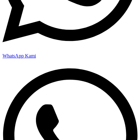
WhatsApp Kami