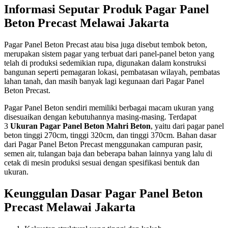
Informasi Seputar Produk Pagar Panel
Beton Precast Melawai Jakarta
Pagar Panel Beton Precast atau bisa juga disebut tembok beton,
merupakan sistem pagar yang terbuat dari panel-panel beton yang
telah di produksi sedemikian rupa, digunakan dalam konstruksi
bangunan seperti pemagaran lokasi, pembatasan wilayah, pembatas
lahan tanah, dan masih banyak lagi kegunaan dari Pagar Panel
Beton Precast.
Pagar Panel Beton sendiri memiliki berbagai macam ukuran yang
disesuaikan dengan kebutuhannya masing-masing. Terdapat
3
Ukuran Pagar Panel Beton Mahri Beton
, yaitu dari pagar panel
beton tinggi 270cm, tinggi 320cm, dan tinggi 370cm. Bahan dasar
dari Pagar Panel Beton Precast menggunakan campuran pasir,
semen air, tulangan baja dan beberapa bahan lainnya yang lalu di
cetak di mesin produksi sesuai dengan spesifikasi bentuk dan
ukuran.
Keunggulan Dasar Pagar Panel Beton
Precast Melawai Jakarta