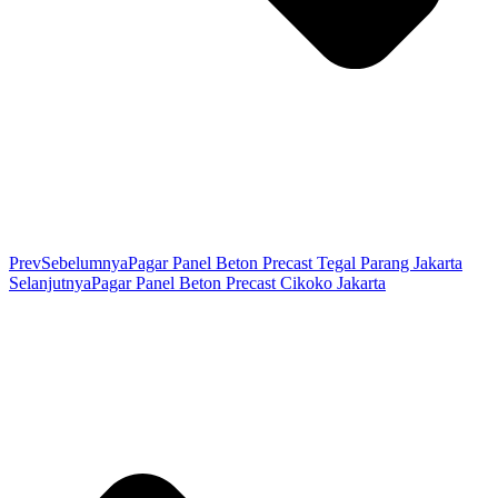
Prev
Sebelumnya
Pagar Panel Beton Precast Tegal Parang Jakarta
Selanjutnya
Pagar Panel Beton Precast Cikoko Jakarta