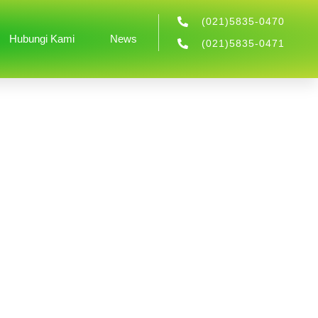
(021)5835-0470
Hubungi Kami
News
(021)5835-0471