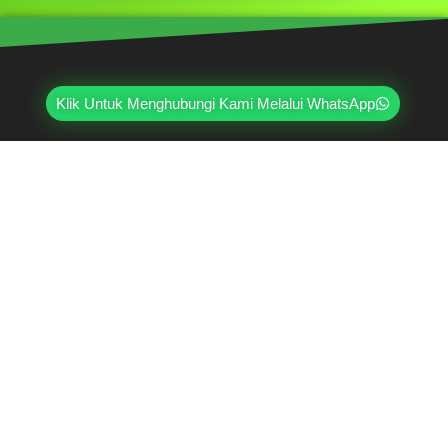
Klik Untuk Menghubungi Kami Melalui WhatsApp
Mahri Beton, merupakan pabrik yang sudah
berpengalaman lebih dari 20 tahun di bidang paving
block, pagar panel beton precast, buis beton, kanstin,
loster, u-ditch, dan lain sebagainya. Sudah dipercayai
oleh lebih dari ribuan pelanggan hingga saat ini.
Jl. Ring Road Kembangan Selatan No.2
Kembangan, Jakarta Barat 11610
(021) 5835-0470
(021) 5835-0471
0813-9000-7152
07:30 - 17:00