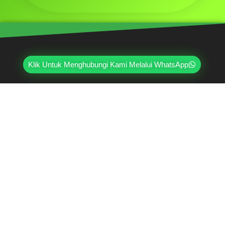
Klik Untuk Menghubungi Kami Melalui WhatsApp
Mahri Beton, merupakan pabrik yang sudah
berpengalaman lebih dari 20 tahun di bidang paving
block, pagar panel beton precast, buis beton, kanstin,
loster, u-ditch, dan lain sebagainya. Sudah dipercayai
oleh lebih dari ribuan pelanggan hingga saat ini.
Jl. Ring Road Kembangan Selatan No.2
Kembangan, Jakarta Barat 11610
(021) 5835-0470
(021) 5835-0471
0813-9000-7152