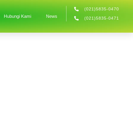
(021)5835-0470
Hubungi Kami
News
(021)5835-0471