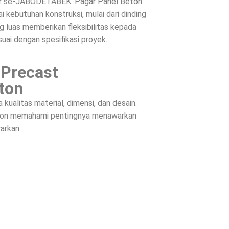
ntar se-JABODETABEK. Pagar Panel Beton
 kebutuhan konstruksi, mulai dari dinding
g luas memberikan fleksibilitas kepada
suai dengan spesifikasi proyek.
 Precast
ton
ualitas material, dimensi, dan desain.
Beton memahami pentingnya menawarkan
arkan :