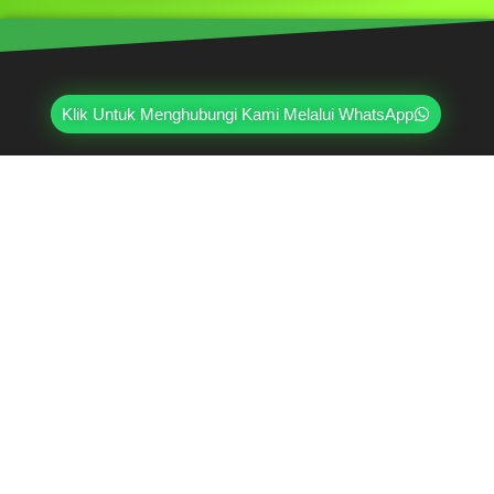
Klik Untuk Menghubungi Kami Melalui WhatsApp
Mahri Beton, merupakan pabrik yang sudah
berpengalaman lebih dari 20 tahun di bidang paving
block, pagar panel beton precast, buis beton, kanstin,
loster, u-ditch, dan lain sebagainya. Sudah dipercayai
oleh lebih dari ribuan pelanggan hingga saat ini.
Jl. Ring Road Kembangan Selatan No.2
Kembangan, Jakarta Barat 11610
(021) 5835-0470
(021) 5835-0471
0813-9000-7152
07:30 - 17:00